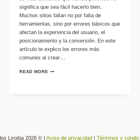
significa que sea fácil hacerlo bien.
Muchos sitios fallan no por falta de
herramientas, sino por errores básicos que
afectan la experiencia del usuario, el
posicionamiento y la conversión. En este
artículo te explico los errores más
comunes al crear…
ERRORES
READ MORE
COMUNES
AL
CREAR
UNA
PÁGINA
WEB
os Liroiba 2026 © |
Aviso de privacidad
|
Términos y condic